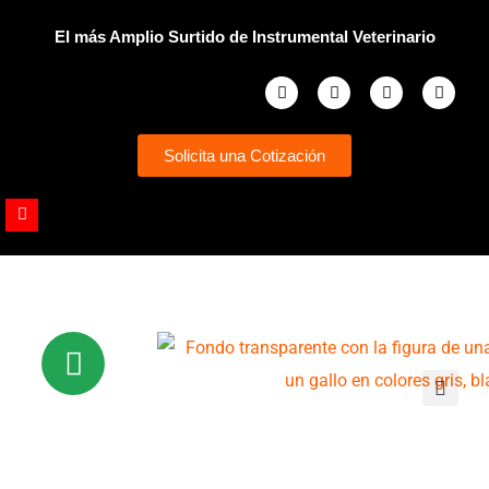
Ir
El más Amplio Surtido de Instrumental Veterinario
al
contenido
Facebook
Instagram
Whatsapp
Youtub
Solicita una Cotización
Youtube