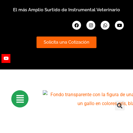
Ir
El más Amplio Surtido de Instrumental Veterinario
al
contenido
Facebook
Instagram
Whatsapp
Youtub
Solicita una Cotización
Youtube