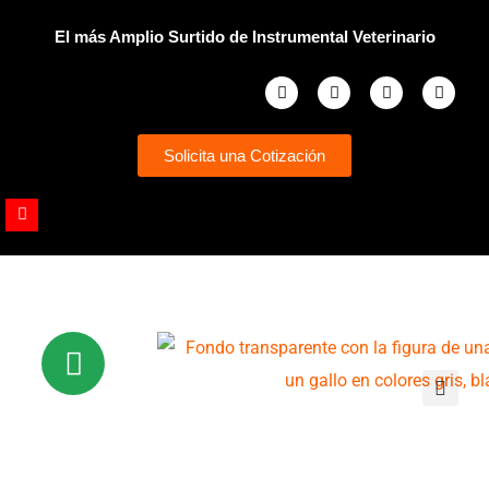
Ir
El más Amplio Surtido de Instrumental Veterinario
al
contenido
Facebook
Instagram
Whatsapp
Youtub
Solicita una Cotización
Youtube