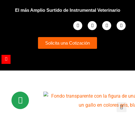
Ir
El más Amplio Surtido de Instrumental Veterinario
al
contenido
Facebook
Instagram
Whatsapp
Youtub
Solicita una Cotización
Youtube