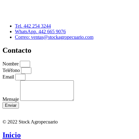
Cerro de las Torres 137, Col. Colinas del Cimatario
Querétaro, Qro. C.P. 76090
Tel. 442 254 3244
WhatsApp. 442 665 9076
Correo: ventas@stockagropecuario.com
Contacto
Nombre
Teléfono
Email
Mensaje
Enviar
© 2022 Stock Agropecuario
Inicio