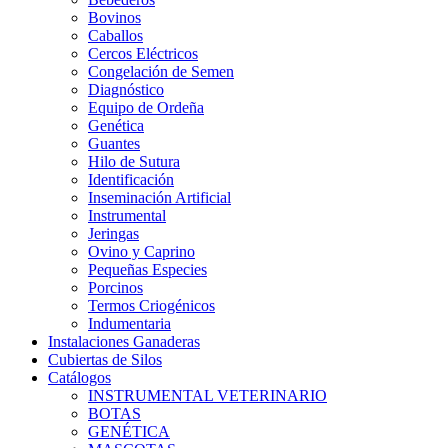
Bovinos
Caballos
Cercos Eléctricos
Congelación de Semen
Diagnóstico
Equipo de Ordeña
Genética
Guantes
Hilo de Sutura
Identificación
Inseminación Artificial
Instrumental
Jeringas
Ovino y Caprino
Pequeñas Especies
Porcinos
Termos Criogénicos
Indumentaria
Instalaciones Ganaderas
Cubiertas de Silos
Catálogos
INSTRUMENTAL VETERINARIO
BOTAS
GENÉTICA