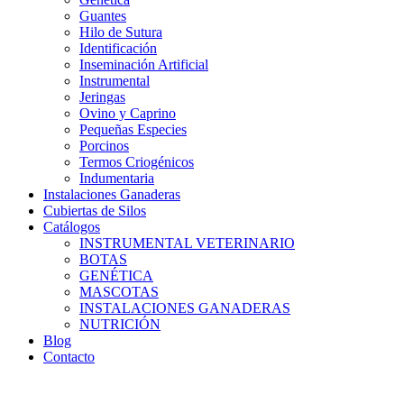
Guantes
Hilo de Sutura
Identificación
Inseminación Artificial
Instrumental
Jeringas
Ovino y Caprino
Pequeñas Especies
Porcinos
Termos Criogénicos
Indumentaria
Instalaciones Ganaderas
Cubiertas de Silos
Catálogos
INSTRUMENTAL VETERINARIO
BOTAS
GENÉTICA
MASCOTAS
INSTALACIONES GANADERAS
NUTRICIÓN
Blog
Contacto
Distribuidor: Luis Loredo