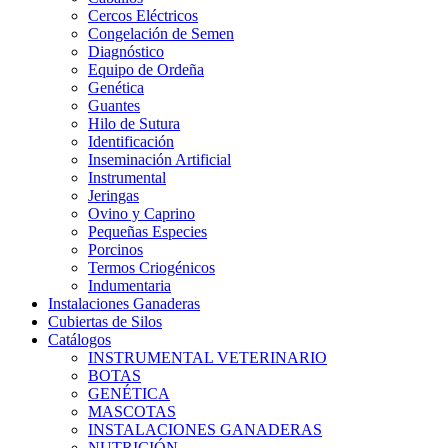
Cercos Eléctricos
Congelación de Semen
Diagnóstico
Equipo de Ordeña
Genética
Guantes
Hilo de Sutura
Identificación
Inseminación Artificial
Instrumental
Jeringas
Ovino y Caprino
Pequeñas Especies
Porcinos
Termos Criogénicos
Indumentaria
Instalaciones Ganaderas
Cubiertas de Silos
Catálogos
INSTRUMENTAL VETERINARIO
BOTAS
GENÉTICA
MASCOTAS
INSTALACIONES GANADERAS
NUTRICIÓN