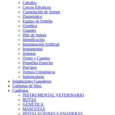
Caballos
Cercos Eléctricos
Congelación de Semen
Diagnóstico
Equipo de Ordeña
Genética
Guantes
Hilo de Sutura
Identificación
Inseminación Artificial
Instrumental
Jeringas
Ovino y Caprino
Pequeñas Especies
Porcinos
Termos Criogénicos
Indumentaria
Instalaciones Ganaderas
Cubiertas de Silos
Catálogos
INSTRUMENTAL VETERINARIO
BOTAS
GENÉTICA
MASCOTAS
INSTALACIONES GANADERAS