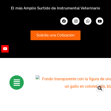
Ir
El más Amplio Surtido de Instrumental Veterinario
al
contenido
Facebook
Instagram
Whatsapp
Youtub
Solicita una Cotización
Youtube