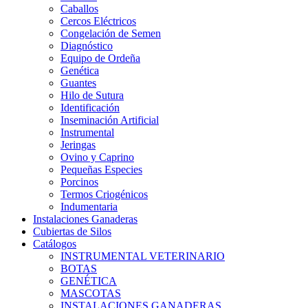
Caballos
Cercos Eléctricos
Congelación de Semen
Diagnóstico
Equipo de Ordeña
Genética
Guantes
Hilo de Sutura
Identificación
Inseminación Artificial
Instrumental
Jeringas
Ovino y Caprino
Pequeñas Especies
Porcinos
Termos Criogénicos
Indumentaria
Instalaciones Ganaderas
Cubiertas de Silos
Catálogos
INSTRUMENTAL VETERINARIO
BOTAS
GENÉTICA
MASCOTAS
INSTALACIONES GANADERAS