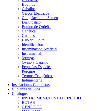
Bovinos
Caballos
Cercos Eléctricos
Congelación de Semen
Diagnóstico
Equipo de Ordeña
Genética
Guantes
Hilo de Sutura
Identificación
Inseminación Artificial
Instrumental
Jeringas
Ovino y Caprino
Pequeñas Especies
Porcinos
Termos Criogénicos
Indumentaria
Instalaciones Ganaderas
Cubiertas de Silos
Catálogos
INSTRUMENTAL VETERINARIO
BOTAS
GENÉTICA