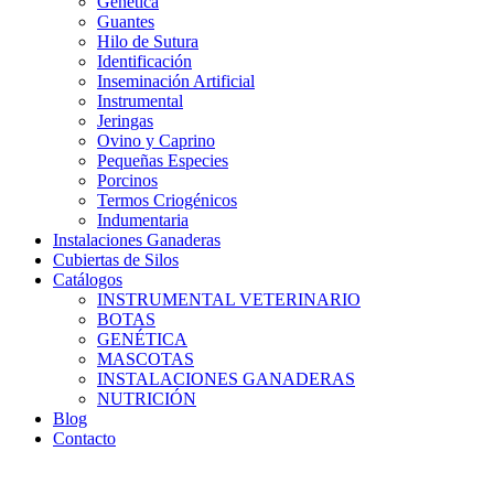
Genética
Guantes
Hilo de Sutura
Identificación
Inseminación Artificial
Instrumental
Jeringas
Ovino y Caprino
Pequeñas Especies
Porcinos
Termos Criogénicos
Indumentaria
Instalaciones Ganaderas
Cubiertas de Silos
Catálogos
INSTRUMENTAL VETERINARIO
BOTAS
GENÉTICA
MASCOTAS
INSTALACIONES GANADERAS
NUTRICIÓN
Blog
Contacto
Distribuidor: Luis Loredo