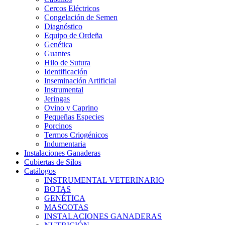
Cercos Eléctricos
Congelación de Semen
Diagnóstico
Equipo de Ordeña
Genética
Guantes
Hilo de Sutura
Identificación
Inseminación Artificial
Instrumental
Jeringas
Ovino y Caprino
Pequeñas Especies
Porcinos
Termos Criogénicos
Indumentaria
Instalaciones Ganaderas
Cubiertas de Silos
Catálogos
INSTRUMENTAL VETERINARIO
BOTAS
GENÉTICA
MASCOTAS
INSTALACIONES GANADERAS