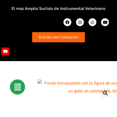
Ir
El más Amplio Surtido de Instrumental Veterinario
al
contenido
Facebook
Instagram
Whatsapp
Youtub
Solicita una Cotización
Youtube