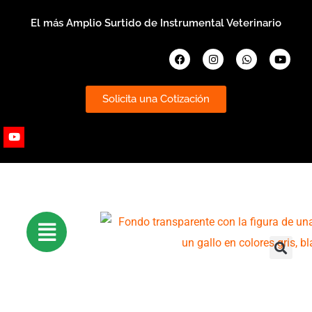
Ir
El más Amplio Surtido de Instrumental Veterinario
al
contenido
Facebook
Instagram
Whatsapp
Youtub
Solicita una Cotización
Youtube