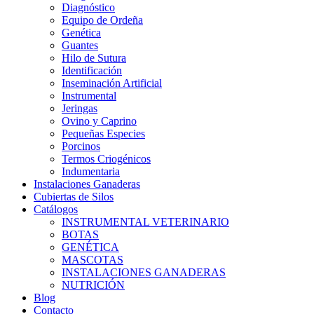
Diagnóstico
Equipo de Ordeña
Genética
Guantes
Hilo de Sutura
Identificación
Inseminación Artificial
Instrumental
Jeringas
Ovino y Caprino
Pequeñas Especies
Porcinos
Termos Criogénicos
Indumentaria
Instalaciones Ganaderas
Cubiertas de Silos
Catálogos
INSTRUMENTAL VETERINARIO
BOTAS
GENÉTICA
MASCOTAS
INSTALACIONES GANADERAS
NUTRICIÓN
Blog
Contacto