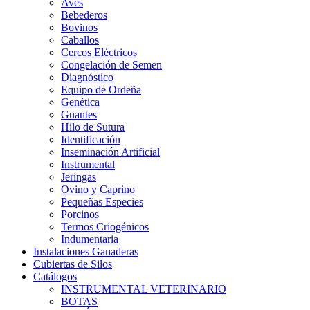
Aves
Bebederos
Bovinos
Caballos
Cercos Eléctricos
Congelación de Semen
Diagnóstico
Equipo de Ordeña
Genética
Guantes
Hilo de Sutura
Identificación
Inseminación Artificial
Instrumental
Jeringas
Ovino y Caprino
Pequeñas Especies
Porcinos
Termos Criogénicos
Indumentaria
Instalaciones Ganaderas
Cubiertas de Silos
Catálogos
INSTRUMENTAL VETERINARIO
BOTAS