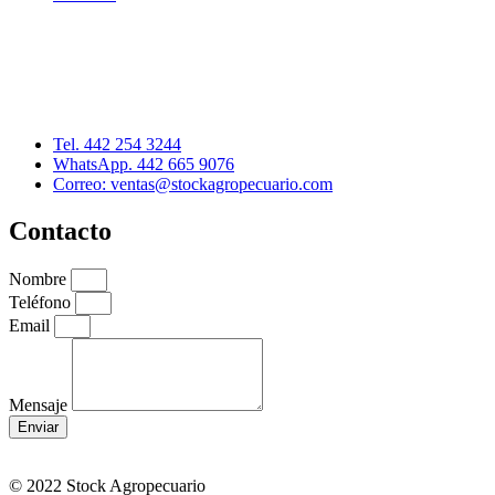
Distribuidor: Luis Loredo
Cerro de las Torres 137, Col. Colinas del Cimatario
Querétaro, Qro. C.P. 76090
Tel. 442 254 3244
WhatsApp. 442 665 9076
Correo: ventas@stockagropecuario.com
Contacto
Nombre
Teléfono
Email
Mensaje
Enviar
© 2022 Stock Agropecuario