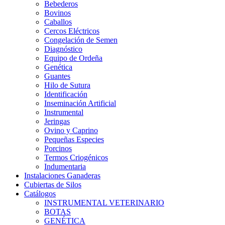
Bebederos
Bovinos
Caballos
Cercos Eléctricos
Congelación de Semen
Diagnóstico
Equipo de Ordeña
Genética
Guantes
Hilo de Sutura
Identificación
Inseminación Artificial
Instrumental
Jeringas
Ovino y Caprino
Pequeñas Especies
Porcinos
Termos Criogénicos
Indumentaria
Instalaciones Ganaderas
Cubiertas de Silos
Catálogos
INSTRUMENTAL VETERINARIO
BOTAS
GENÉTICA