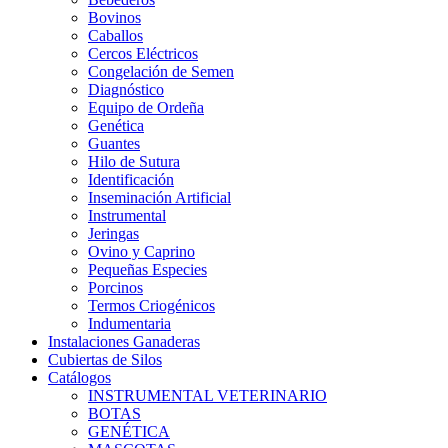
Bovinos
Caballos
Cercos Eléctricos
Congelación de Semen
Diagnóstico
Equipo de Ordeña
Genética
Guantes
Hilo de Sutura
Identificación
Inseminación Artificial
Instrumental
Jeringas
Ovino y Caprino
Pequeñas Especies
Porcinos
Termos Criogénicos
Indumentaria
Instalaciones Ganaderas
Cubiertas de Silos
Catálogos
INSTRUMENTAL VETERINARIO
BOTAS
GENÉTICA