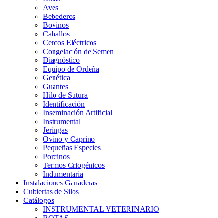
Aves
Bebederos
Bovinos
Caballos
Cercos Eléctricos
Congelación de Semen
Diagnóstico
Equipo de Ordeña
Genética
Guantes
Hilo de Sutura
Identificación
Inseminación Artificial
Instrumental
Jeringas
Ovino y Caprino
Pequeñas Especies
Porcinos
Termos Criogénicos
Indumentaria
Instalaciones Ganaderas
Cubiertas de Silos
Catálogos
INSTRUMENTAL VETERINARIO
BOTAS