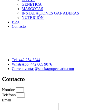
GENÉTICA
MASCOTAS
INSTALACIONES GANADERAS
NUTRICIÓN
Blog
Contacto
Distribuidor: Luis Loredo
Cerro de las Torres 137, Col. Colinas del Cimatario
Querétaro, Qro. C.P. 76090
Tel. 442 254 3244
WhatsApp. 442 665 9076
Correo: ventas@stockagropecuario.com
Contacto
Nombre
Teléfono
Email