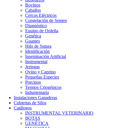
Bovinos
Caballos
Cercos Eléctricos
Congelación de Semen
Diagnóstico
Equipo de Ordeña
Genética
Guantes
Hilo de Sutura
Identificación
Inseminación Artificial
Instrumental
Jeringas
Ovino y Caprino
Pequeñas Especies
Porcinos
Termos Criogénicos
Indumentaria
Instalaciones Ganaderas
Cubiertas de Silos
Catálogos
INSTRUMENTAL VETERINARIO
BOTAS
GENÉTICA