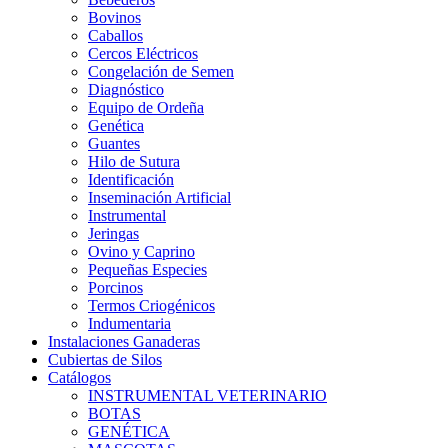
Bovinos
Caballos
Cercos Eléctricos
Congelación de Semen
Diagnóstico
Equipo de Ordeña
Genética
Guantes
Hilo de Sutura
Identificación
Inseminación Artificial
Instrumental
Jeringas
Ovino y Caprino
Pequeñas Especies
Porcinos
Termos Criogénicos
Indumentaria
Instalaciones Ganaderas
Cubiertas de Silos
Catálogos
INSTRUMENTAL VETERINARIO
BOTAS
GENÉTICA