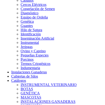
Caballos
Cercos Eléctricos
Congelación de Semen
Diagnóstico
Equipo de Ordeña
Genética
Guantes
Hilo de Sutura
Identificación
Inseminación Artificial
Instrumental
Jeringas
Ovino y Caprino
Pequeñas Especies
Porcinos
Termos Criogénicos
Indumentaria
Instalaciones Ganaderas
Cubiertas de Silos
Catálogos
INSTRUMENTAL VETERINARIO
BOTAS
GENÉTICA
MASCOTAS
INSTALACIONES GANADERAS