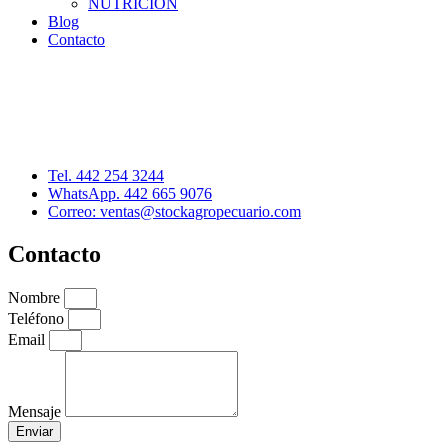
NUTRICIÓN
Blog
Contacto
Distribuidor: Luis Loredo
Cerro de las Torres 137, Col. Colinas del Cimatario
Querétaro, Qro. C.P. 76090
Tel. 442 254 3244
WhatsApp. 442 665 9076
Correo: ventas@stockagropecuario.com
Contacto
Nombre
Teléfono
Email
Mensaje
Enviar