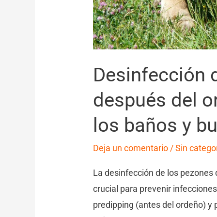
baños
y
buenas
prácticas
Desinfección 
después del or
los baños y b
Deja un comentario
/
Sin catego
La desinfección de los pezones 
crucial para prevenir infeccione
predipping (antes del ordeño) y