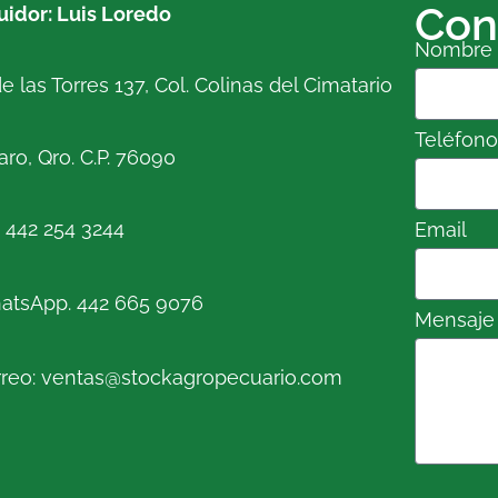
Con
buidor: Luis Loredo
Nombre
e las Torres 137, Col. Colinas del Cimatario
Teléfon
ro, Qro. C.P. 76090
. 442 254 3244
Email
atsApp. 442 665 9076
Mensaje
reo: ventas@stockagropecuario.com