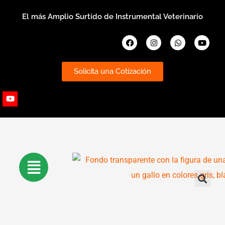
Ir
El más Amplio Surtido de Instrumental Veterinario
al
contenido
Facebook
Instagram
Whatsapp
Youtub
Solicita una Cotización
Youtube