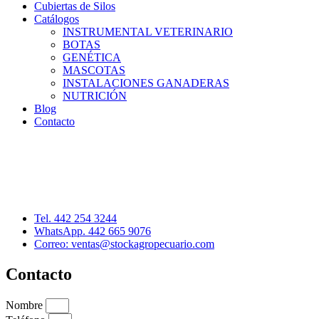
Cubiertas de Silos
Catálogos
INSTRUMENTAL VETERINARIO
BOTAS
GENÉTICA
MASCOTAS
INSTALACIONES GANADERAS
NUTRICIÓN
Blog
Contacto
Distribuidor: Luis Loredo
Cerro de las Torres 137, Col. Colinas del Cimatario
Querétaro, Qro. C.P. 76090
Tel. 442 254 3244
WhatsApp. 442 665 9076
Correo: ventas@stockagropecuario.com
Contacto
Nombre