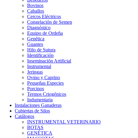
Bovinos
Caballos
Cercos Eléctricos
Congelación de Semen
Diagnóstico
Equipo de Ordeña
Genética
Guantes
Hilo de Sutura
Identificación
Inseminación Artificial
Instrumental
Jeringas
Ovino y Caprino
Pequeñas Especies
Porcinos
Termos Criogénicos
Indumentaria
Instalaciones Ganaderas
Cubiertas de Silos
Catálogos
INSTRUMENTAL VETERINARIO
BOTAS
GENÉTICA