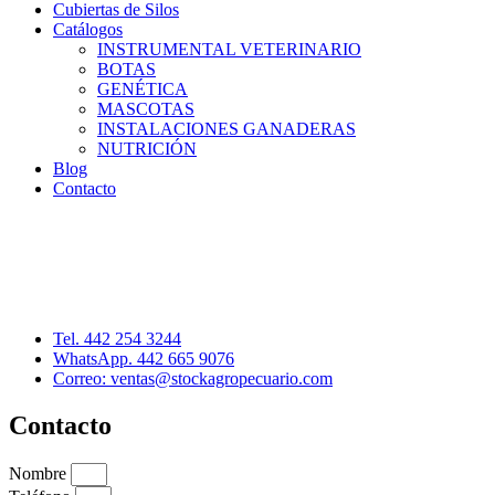
Cubiertas de Silos
Catálogos
INSTRUMENTAL VETERINARIO
BOTAS
GENÉTICA
MASCOTAS
INSTALACIONES GANADERAS
NUTRICIÓN
Blog
Contacto
Distribuidor: Luis Loredo
Cerro de las Torres 137, Col. Colinas del Cimatario
Querétaro, Qro. C.P. 76090
Tel. 442 254 3244
WhatsApp. 442 665 9076
Correo: ventas@stockagropecuario.com
Contacto
Nombre