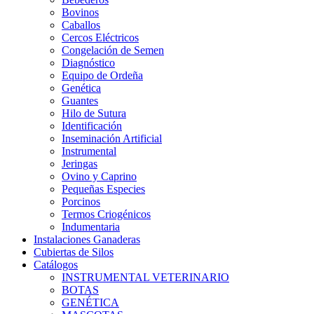
Bovinos
Caballos
Cercos Eléctricos
Congelación de Semen
Diagnóstico
Equipo de Ordeña
Genética
Guantes
Hilo de Sutura
Identificación
Inseminación Artificial
Instrumental
Jeringas
Ovino y Caprino
Pequeñas Especies
Porcinos
Termos Criogénicos
Indumentaria
Instalaciones Ganaderas
Cubiertas de Silos
Catálogos
INSTRUMENTAL VETERINARIO
BOTAS
GENÉTICA