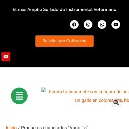
Ir
El más Amplio Surtido de Instrumental Veterinario
al
contenido
Facebook
Instagram
Whatsapp
Youtub
Solicita una Cotización
Youtube
Inicio
/ Productos etiquetados “Vario 15”