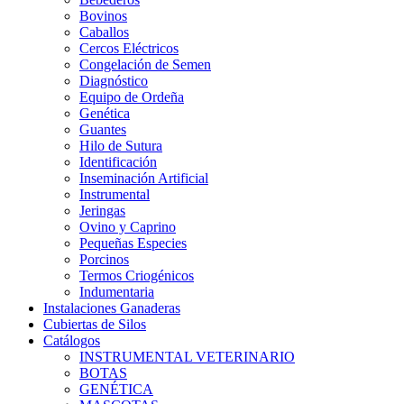
Bovinos
Caballos
Cercos Eléctricos
Congelación de Semen
Diagnóstico
Equipo de Ordeña
Genética
Guantes
Hilo de Sutura
Identificación
Inseminación Artificial
Instrumental
Jeringas
Ovino y Caprino
Pequeñas Especies
Porcinos
Termos Criogénicos
Indumentaria
Instalaciones Ganaderas
Cubiertas de Silos
Catálogos
INSTRUMENTAL VETERINARIO
BOTAS
GENÉTICA