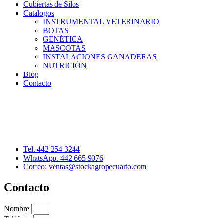
Cubiertas de Silos
Catálogos
INSTRUMENTAL VETERINARIO
BOTAS
GENÉTICA
MASCOTAS
INSTALACIONES GANADERAS
NUTRICIÓN
Blog
Contacto
Distribuidor: Luis Loredo
Cerro de las Torres 137, Col. Colinas del Cimatario
Querétaro, Qro. C.P. 76090
Tel. 442 254 3244
WhatsApp. 442 665 9076
Correo: ventas@stockagropecuario.com
Contacto
Nombre