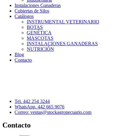
Instalaciones Ganaderas
Cubiertas de Silos
Catálogos
INSTRUMENTAL VETERINARIO
BOTAS
GENÉTICA
MASCOTAS
INSTALACIONES GANADERAS
NUTRICIÓN
Blog
Contacto
Distribuidor: Luis Loredo
Cerro de las Torres 137, Col. Colinas del Cimatario
Querétaro, Qro. C.P. 76090
Tel. 442 254 3244
WhatsApp. 442 665 9076
Correo: ventas@stockagropecuario.com
Contacto