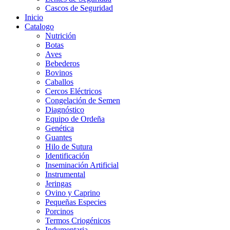
Cascos de Seguridad
Inicio
Catalogo
Nutrición
Botas
Aves
Bebederos
Bovinos
Caballos
Cercos Eléctricos
Congelación de Semen
Diagnóstico
Equipo de Ordeña
Genética
Guantes
Hilo de Sutura
Identificación
Inseminación Artificial
Instrumental
Jeringas
Ovino y Caprino
Pequeñas Especies
Porcinos
Termos Criogénicos
Indumentaria