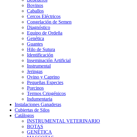
Bovinos
Caballos
Cercos Eléctricos
Congelación de Semen
Diagnóstico
Equipo de Ordeña
Genética
Guantes
Hilo de Sutura
Identificación
Inseminación Artificial
Instrumental
Jeringas
Ovino y Caprino
Pequeñas Especies
Porcinos
Termos Criogénicos
Indumentaria
Instalaciones Ganaderas
Cubiertas de Silos
Catálogos
INSTRUMENTAL VETERINARIO
BOTAS
GENÉTICA