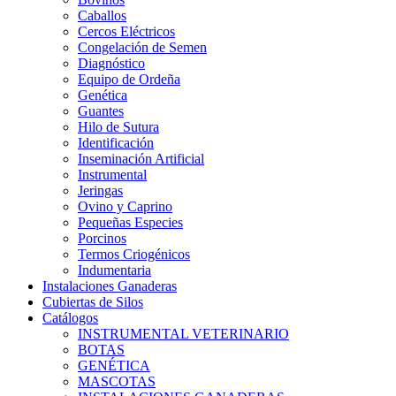
Caballos
Cercos Eléctricos
Congelación de Semen
Diagnóstico
Equipo de Ordeña
Genética
Guantes
Hilo de Sutura
Identificación
Inseminación Artificial
Instrumental
Jeringas
Ovino y Caprino
Pequeñas Especies
Porcinos
Termos Criogénicos
Indumentaria
Instalaciones Ganaderas
Cubiertas de Silos
Catálogos
INSTRUMENTAL VETERINARIO
BOTAS
GENÉTICA
MASCOTAS