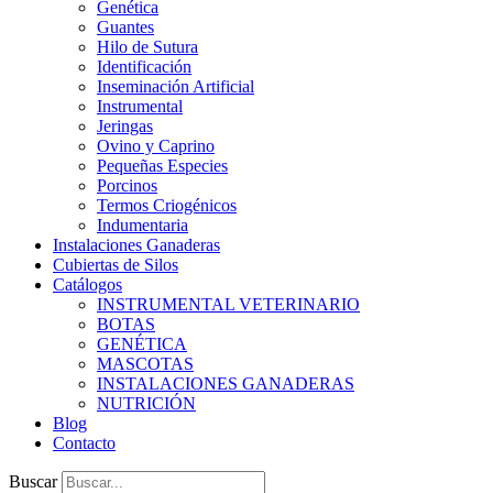
Genética
Guantes
Hilo de Sutura
Identificación
Inseminación Artificial
Instrumental
Jeringas
Ovino y Caprino
Pequeñas Especies
Porcinos
Termos Criogénicos
Indumentaria
Instalaciones Ganaderas
Cubiertas de Silos
Catálogos
INSTRUMENTAL VETERINARIO
BOTAS
GENÉTICA
MASCOTAS
INSTALACIONES GANADERAS
NUTRICIÓN
Blog
Contacto
Buscar