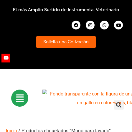
Ir
El más Amplio Surtido de Instrumental Veterinario
al
contenido
Facebook
Instagram
Whatsapp
Youtub
Solicita una Cotización
Youtube
Inicio
/ Productos etiquetados “Mono para lavado”