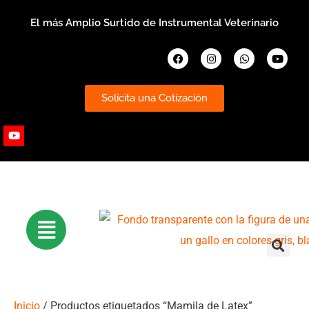
Ir
El más Amplio Surtido de Instrumental Veterinario
al
contenido
Facebook
Instagram
Whatsapp
Youtub
Solicita una Cotización
Youtube
Inicio
/ Productos etiquetados “Mamila de Latex”