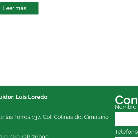
Leer más
Con
buidor: Luis Loredo
Nombre
e las Torres 137, Col. Colinas del Cimatario
Teléfon
ro, Qro. C.P. 76090