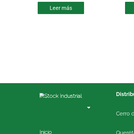
Leer más
Distri
Cerro d
Inicio
Queréta