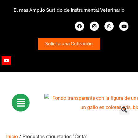
Ir
El más Amplio Surtido de Instrumental Veterinario
al
contenido
Facebook
Instagram
Whatsapp
Youtub
Solicita una Cotización
Youtube
Inicio
/ Productos etiquetados “Cinta”