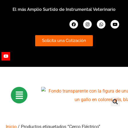
Ir
El más Amplio Surtido de Instrumental Veterinario
al
contenido
Facebook
Instagram
Whatsapp
Youtub
Solicita una Cotización
Youtube
Inicio
/ Productos etiquetados “Cerco Eléctrico”