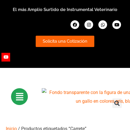
Ir
El más Amplio Surtido de Instrumental Veterinario
al
contenido
Facebook
Instagram
Whatsapp
Youtub
Solicita una Cotización
Youtube
Inicio
/ Productos etiquetados “Carrete”