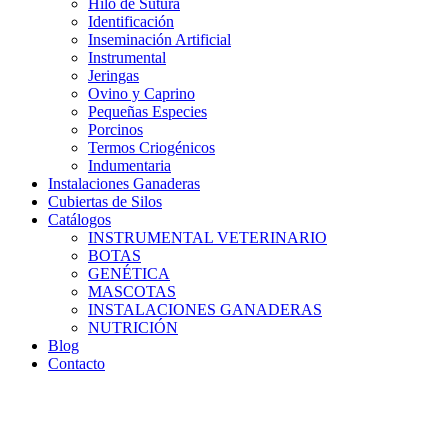
Hilo de Sutura
Identificación
Inseminación Artificial
Instrumental
Jeringas
Ovino y Caprino
Pequeñas Especies
Porcinos
Termos Criogénicos
Indumentaria
Instalaciones Ganaderas
Cubiertas de Silos
Catálogos
INSTRUMENTAL VETERINARIO
BOTAS
GENÉTICA
MASCOTAS
INSTALACIONES GANADERAS
NUTRICIÓN
Blog
Contacto
Distribuidor: Luis Loredo
Cerro de las Torres 137, Col. Colinas del Cimatario