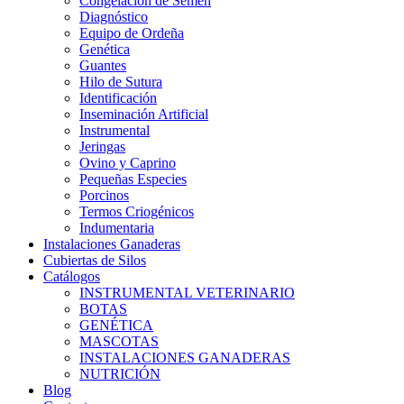
Congelación de Semen
Diagnóstico
Equipo de Ordeña
Genética
Guantes
Hilo de Sutura
Identificación
Inseminación Artificial
Instrumental
Jeringas
Ovino y Caprino
Pequeñas Especies
Porcinos
Termos Criogénicos
Indumentaria
Instalaciones Ganaderas
Cubiertas de Silos
Catálogos
INSTRUMENTAL VETERINARIO
BOTAS
GENÉTICA
MASCOTAS
INSTALACIONES GANADERAS
NUTRICIÓN
Blog