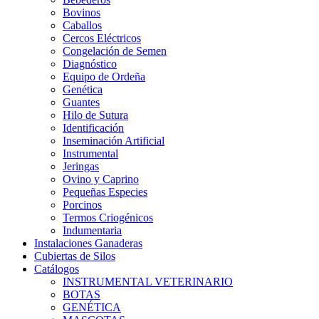
Bovinos
Caballos
Cercos Eléctricos
Congelación de Semen
Diagnóstico
Equipo de Ordeña
Genética
Guantes
Hilo de Sutura
Identificación
Inseminación Artificial
Instrumental
Jeringas
Ovino y Caprino
Pequeñas Especies
Porcinos
Termos Criogénicos
Indumentaria
Instalaciones Ganaderas
Cubiertas de Silos
Catálogos
INSTRUMENTAL VETERINARIO
BOTAS
GENÉTICA