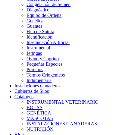
Congelación de Semen
Diagnóstico
Equipo de Ordeña
Genética
Guantes
Hilo de Sutura
Identificación
Inseminación Artificial
Instrumental
Jeringas
Ovino y Caprino
Pequeñas Especies
Porcinos
Termos Criogénicos
Indumentaria
Instalaciones Ganaderas
Cubiertas de Silos
Catálogos
INSTRUMENTAL VETERINARIO
BOTAS
GENÉTICA
MASCOTAS
INSTALACIONES GANADERAS
NUTRICIÓN
Blog