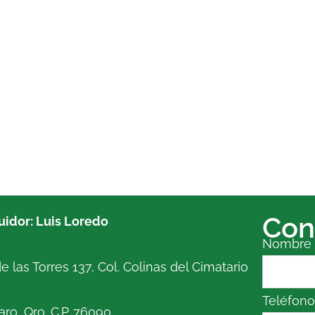
Con
buidor: Luis Loredo
Nombre
e las Torres 137, Col. Colinas del Cimatario
Teléfon
ro, Qro. C.P. 76090