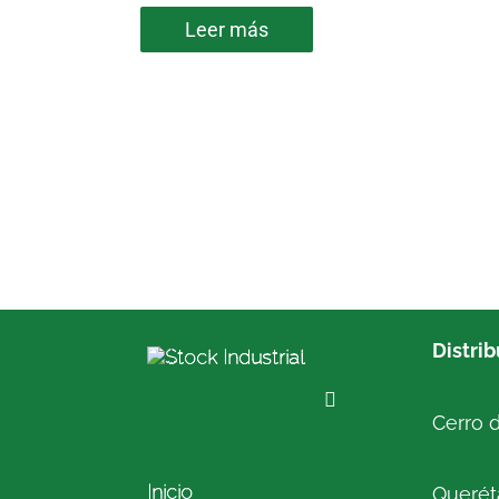
Leer más
Distri
Cerro d
Inicio
Queréta